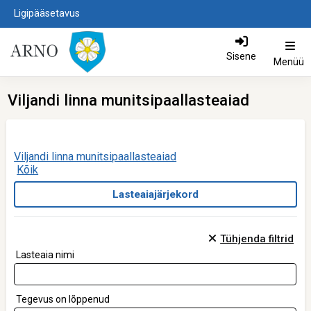
Ligipääsetavus
Sisene
Menüü
Viljandi linna munitsipaallasteaiad
Viljandi linna munitsipaallasteaiad
Kõik
Tühjenda filtrid
Lasteaia nimi
Tegevus on lõppenud