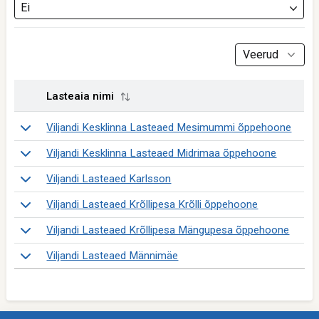
Ei
Veerud
Lasteaia nimi
Lasteaia nimi
Viljandi Kesklinna Lasteaed Mesimummi õppehoone
Viljandi Kesklinna Lasteaed Midrimaa õppehoone
Viljandi Lasteaed Karlsson
Viljandi Lasteaed Krõllipesa Krõlli õppehoone
Viljandi Lasteaed Krõllipesa Mängupesa õppehoone
Viljandi Lasteaed Männimäe